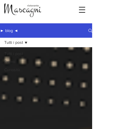
► blog ◄
Tutti i post
Tutti i post
Eventi
Curiosità