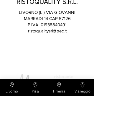
RISTOQUALITY S.R.L.
LIVORNO (LI) VIA GIOVANNI
MARRADI 14 CAP 57126
P.IVA 01938840491
ristoqualitysrl@pec.it
Livorno
Pisa
Tirrenia
Viareggio
livorno
tirrenia
Privacy
|
Cookie Policy
|
Credit
|
RISTOQUALITY S.R.L.
P.I.
01938840491