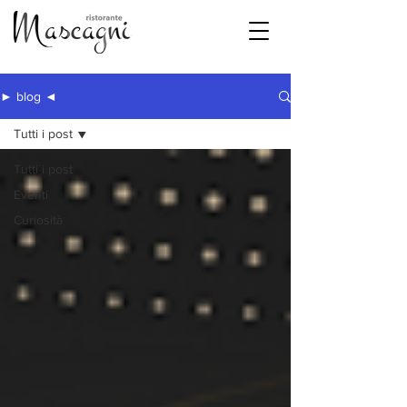
► blog ◄
Tutti i post
Tutti i post
Eventi
Curiosità